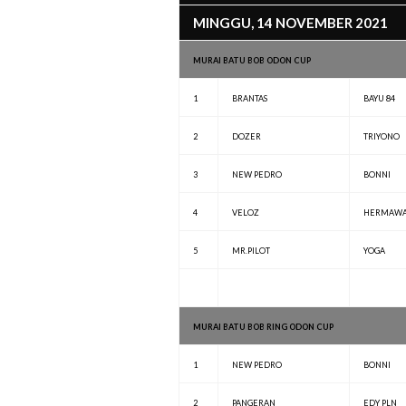
MINGGU, 14 NOVEMBER 2021
MURAI BATU BOB ODON CUP
1
BRANTAS
BAYU 84
2
DOZER
TRIYONO
3
NEW PEDRO
BONNI
4
VELOZ
HERMAW
5
MR.PILOT
YOGA
MURAI BATU BOB RING ODON CUP
1
NEW PEDRO
BONNI
2
PANGERAN
EDY PLN