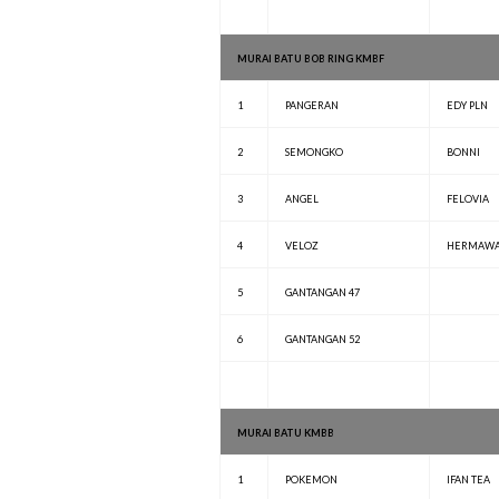
MURAI BATU BOB RING KMBF
1
PANGERAN
EDY PLN
2
SEMONGKO
BONNI
3
ANGEL
FELOVIA
4
VELOZ
HERMAW
5
GANTANGAN 47
6
GANTANGAN 52
MURAI BATU KMBB
1
POKEMON
IFAN TEA