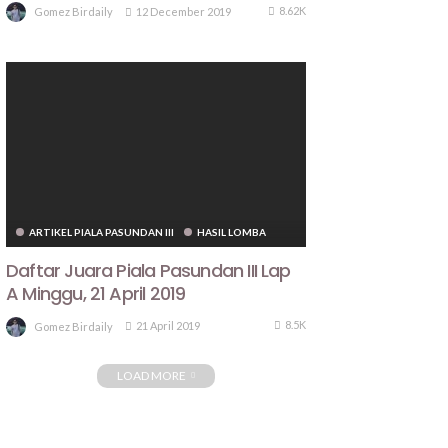
8.62K
12 December 2019
Gomez Birdaily
ARTIKEL PIALA PASUNDAN III
HASIL LOMBA
Daftar Juara Piala Pasundan III Lap
A Minggu, 21 April 2019
8.5K
21 April 2019
Gomez Birdaily
LOAD MORE