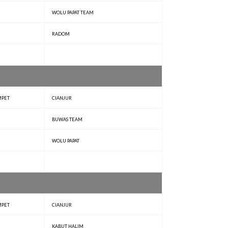
WOLU PAPAT TEAM
RADOM
MPET
CIANJUR
BUWAS TEAM
WOLU PAPAT
MPET
CIANJUR
KABUT HALIM