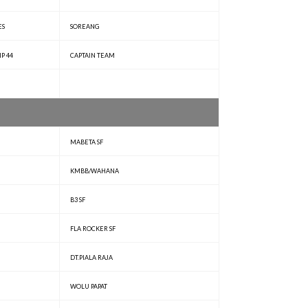
ES
SOREANG
P 44
CAPTAIN TEAM
MABETA SF
KMBB/WAHANA
B3 SF
FLA ROCKER SF
DT.PIALA RAJA
WOLU PAPAT