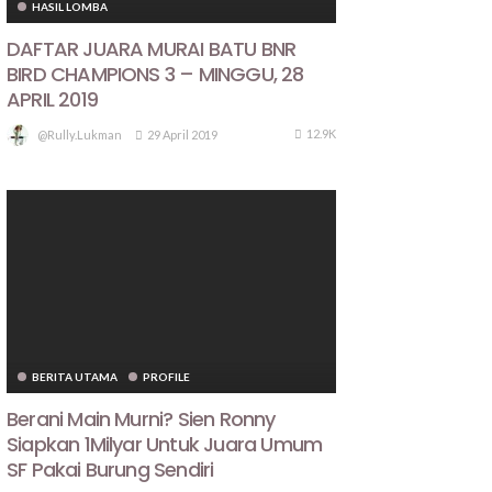
HASIL LOMBA
DAFTAR JUARA MURAI BATU BNR
BIRD CHAMPIONS 3 – MINGGU, 28
APRIL 2019
12.9K
29 April 2019
@rully.lukman
BERITA UTAMA
PROFILE
Berani Main Murni? Sien Ronny
Siapkan 1Milyar Untuk Juara Umum
SF Pakai Burung Sendiri