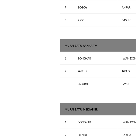
7
BOBOY
ANJAR
8
ZIOE
BASUKI
MURAI BATU ARKHA TV
1
BONGKAR
IWAN DO
2
PASTUR
JAYADI
3
PASOPATI
BAYU
MURAI BATU MEDIABNR
1
BONGKAR
IWAN DO
2
DENDEK
RAKHA