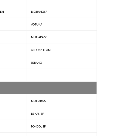
HEN
BIG BANG SF
YOTAMA
MUTIARA SF
A
ALDO 45 TEAM
SERANG
MUTIARA SF
G
BEKASI SF
I
PONCOL SF