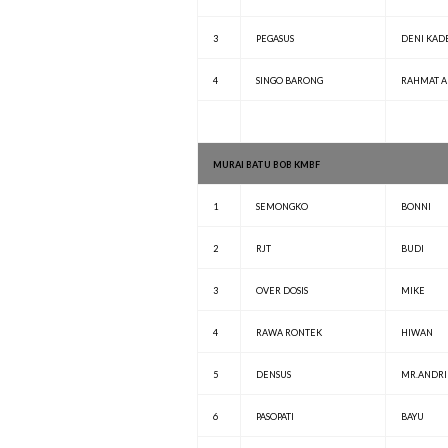
3
PEGASUS
DENI KAD
4
SINGO BARONG
RAHMAT AI
MURAI BATU BOB KMBF
1
SEMONGKO
BONNI
2
RJT
BUDI
3
OVER DOSIS
MIKE
4
RAWA RONTEK
HIWAN
5
DENSUS
MR.ANDRI
6
PASOPATI
BAYU