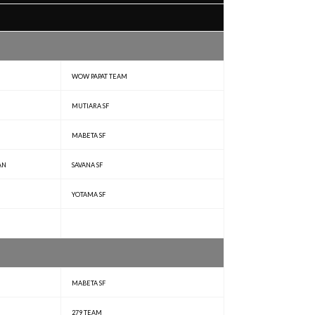
WOW PAPAT TEAM
MUTIARA SF
MABETA SF
AN
SAVANA SF
YOTAMA SF
MABETA SF
279 TEAM