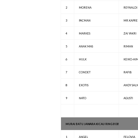
2
MORENA
REYNALDI
3
PACMAN
MR.KAPRE
4
MARKES
ZAI YAKRI
5
ANAK MAS
RIMAN
6
HULK
KEIKO-AI
7
CONDET
RAFIB
8
EXOTIS
ANDY SAL
9
NATO
AGUSTI
MURAI BATU JAWARA KICAU RING BOB
1
ANGEL
FELOVIA