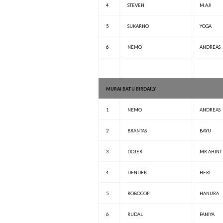
4
STEVEN
M.AJI
5
SUKARNO
YOGA
6
NEMO
ANDREAS
MURAI BATU BIRDAILY
1
NEMO
ANDREAS
2
BRANTAS
BAYU
3
DOJER
MR.AHINT
4
DENDEK
HERI
5
ROBOCOP
HANURA
6
RUDAL
FANIYA