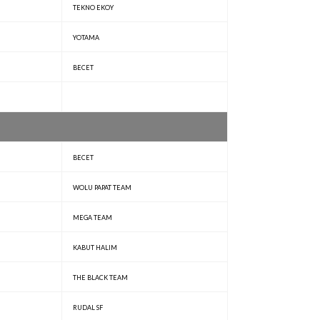
TEKNO EKOY
YOTAMA
BECET
BECET
WOLU PAPAT TEAM
MEGA TEAM
KABUT HALIM
THE BLACK TEAM
RUDAL SF