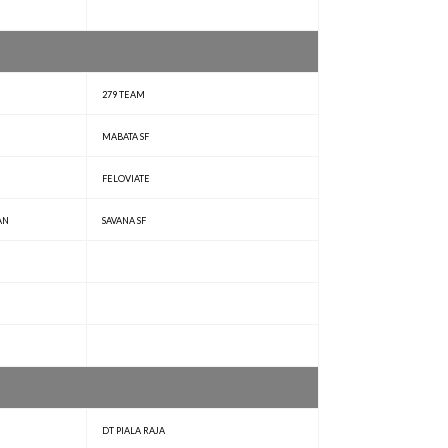
279 TEAM
MABATA SF
FELOVIATE
AN
SAVANA SF
DT PIALA RAJA