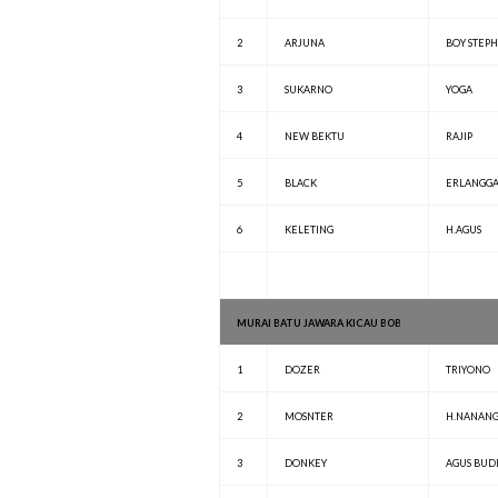
2
ARJUNA
BOY STEP
3
SUKARNO
YOGA
4
NEW BEKTU
RAJIP
5
BLACK
ERLANGG
6
KELETING
H.AGUS
MURAI BATU JAWARA KICAU BOB
1
DOZER
TRIYONO
2
MOSNTER
H.NANAN
3
DONKEY
AGUS BUD