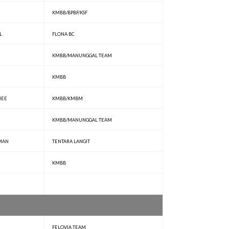
KMBB/BPBF/KSF
L
FLONA BC
KMBB/MANUNGGAL TEAM
KMBB
MEE
KMBB/KMBM
KMBB/MANUNGGAL TEAM
MAN
TENTARA LANGIT
KMBB
FELOVIA TEAM