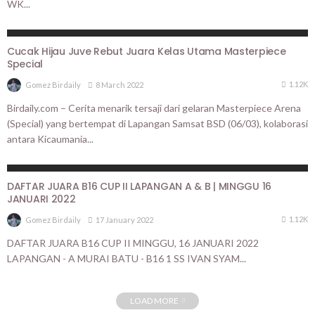
WK...
BERITA UTAMA
HASIL LOMBA
Cucak Hijau Juve Rebut Juara Kelas Utama Masterpiece
Special
1.12K
8 March 2022
Gomez Birdaily
Birdaily.com – Cerita menarik tersaji dari gelaran Masterpiece Arena
(Special) yang bertempat di Lapangan Samsat BSD (06/03), kolaborasi
antara Kicaumania...
BERITA UTAMA
HASIL LOMBA
DAFTAR JUARA B16 CUP II LAPANGAN A & B | MINGGU 16
JANUARI 2022
1.12K
17 January 2022
Gomez Birdaily
DAFTAR JUARA B16 CUP II MINGGU, 16 JANUARI 2022
LAPANGAN - A MURAI BATU - B16 1 SS IVAN SYAM...
LOAD MORE