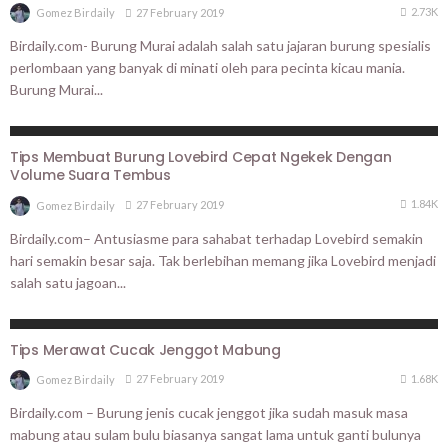
2.73K
27 February 2019
Gomez Birdaily
Birdaily.com- Burung Murai adalah salah satu jajaran burung spesialis
perlombaan yang banyak di minati oleh para pecinta kicau mania.
Burung Murai...
TIPS N TRICKS
Tips Membuat Burung Lovebird Cepat Ngekek Dengan
Volume Suara Tembus
1.84K
27 February 2019
Gomez Birdaily
Birdaily.com– Antusiasme para sahabat terhadap Lovebird semakin
hari semakin besar saja. Tak berlebihan memang jika Lovebird menjadi
salah satu jagoan...
TIPS N TRICKS
Tips Merawat Cucak Jenggot Mabung
1.68K
27 February 2019
Gomez Birdaily
Birdaily.com – Burung jenis cucak jenggot jika sudah masuk masa
mabung atau sulam bulu biasanya sangat lama untuk ganti bulunya