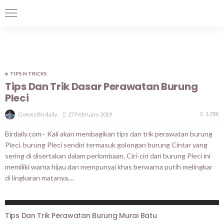
TIPS N TRICKS
Tips Dan Trik Dasar Perawatan Burung
Pleci
1.78K
27 February 2019
Gomez Birdaily
Birdaily.com– Kali akan membagikan tips dan trik perawatan burung
Pleci. burung Pleci sendiri termasuk golongan burung Cintar yang
sering di disertakan dalam perlombaan. Ciri-ciri dari burung Pleci ini
memiliki warna hijau dan mempunyai khas berwarna putih melingkar
di lingkaran matanya,...
TIPS N TRICKS
Tips Dan Trik Perawatan Burung Murai Batu