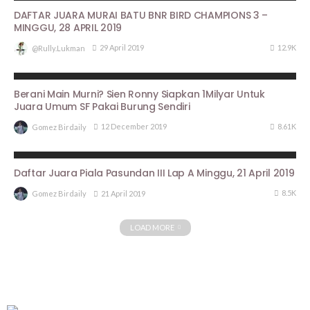
DAFTAR JUARA MURAI BATU BNR BIRD CHAMPIONS 3 –
MINGGU, 28 APRIL 2019
12.9K
29 April 2019
@rully.lukman
BERITA UTAMA
PROFILE
Berani Main Murni? Sien Ronny Siapkan 1Milyar Untuk
Juara Umum SF Pakai Burung Sendiri
8.61K
12 December 2019
Gomez Birdaily
ARTIKEL PIALA PASUNDAN III
HASIL LOMBA
Daftar Juara Piala Pasundan III Lap A Minggu, 21 April 2019
8.5K
21 April 2019
Gomez Birdaily
LOAD MORE