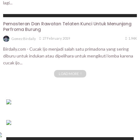
lagi...
TIPS N TRICKS
Pemasteran Dan Rawatan Telaten Kunci Untuk Menunjang
Perfroma Burung
1.94K
27 February 2019
Gomez Birdaily
Birdaily.com - Cucak Ijo menjadi salah satu primadona yang sering
diburu untuk indukan atau dipelihara untuk mengikuti lomba karena
cucak ijo...
LOAD MORE
HASIL LOMBA