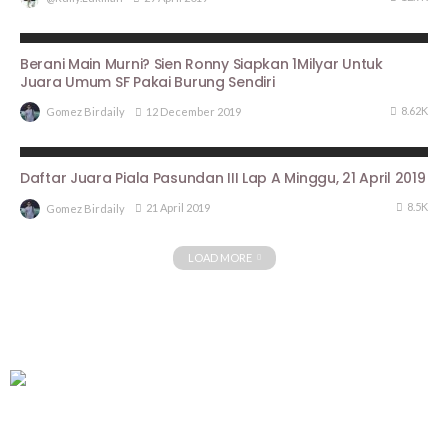
BERITA UTAMA
PROFILE
Berani Main Murni? Sien Ronny Siapkan 1Milyar Untuk
Juara Umum SF Pakai Burung Sendiri
8.62K
12 December 2019
Gomez Birdaily
ARTIKEL PIALA PASUNDAN III
HASIL LOMBA
Daftar Juara Piala Pasundan III Lap A Minggu, 21 April 2019
8.5K
21 April 2019
Gomez Birdaily
LOAD MORE