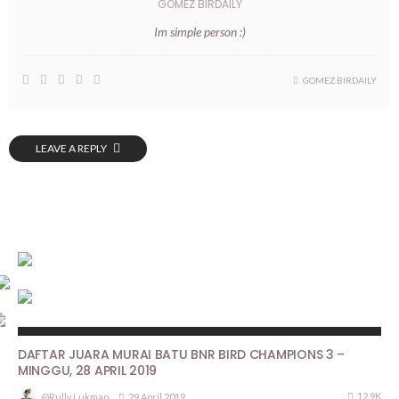
GOMEZ BIRDAILY
Im simple person :)
GOMEZ BIRDAILY
LEAVE A REPLY
HASIL LOMBA
DAFTAR JUARA MURAI BATU BNR BIRD CHAMPIONS 3 –
MINGGU, 28 APRIL 2019
12.9K
29 April 2019
@rully.lukman