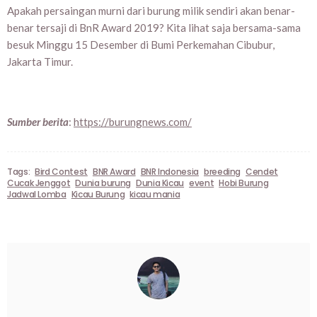
Apakah persaingan murni dari burung milik sendiri akan benar-
benar tersaji di BnR Award 2019? Kita lihat saja bersama-sama
besuk Minggu 15 Desember di Bumi Perkemahan Cibubur,
Jakarta Timur.
Sumber berita
:
https://burungnews.com/
Tags:
Bird Contest
BNR Award
BNR Indonesia
breeding
Cendet
Cucak Jenggot
Dunia burung
Dunia Kicau
event
Hobi Burung
Jadwal Lomba
Kicau Burung
kicau mania