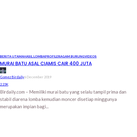
BERITA UTAMA
HASIL LOMBA
PROFILE
RAGAM BURUNG
VIDEOS
MURAI BATU ASAL CIAMIS CAIR 400 JUTA
Gomez Birdaily
6 December 2019
2.23K
Birdaily.com – Memiliki murai batu yang selalu tampil prima dan
stabil diarena lomba kemudian moncer disetiap minggunya
merupakan impian bagi...