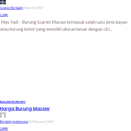
Gomez Birdaily
5 March 2019
1.24K
Mas Yadi - Burung Scarlet Macaw termasuk salah satu jenis bayan
atau burung betet yang memiliki ukuran besar dengan ciri...
RAGAM BURUNG
Harga Burung Macaw
Birdaily Indonesia
26 February 2019
2.89K