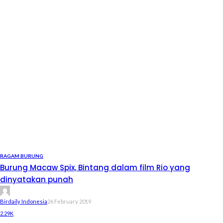
RAGAM BURUNG
Burung Macaw Spix, Bintang dalam film Rio yang
dinyatakan punah
Birdaily Indonesia
26 February 2019
2.29K