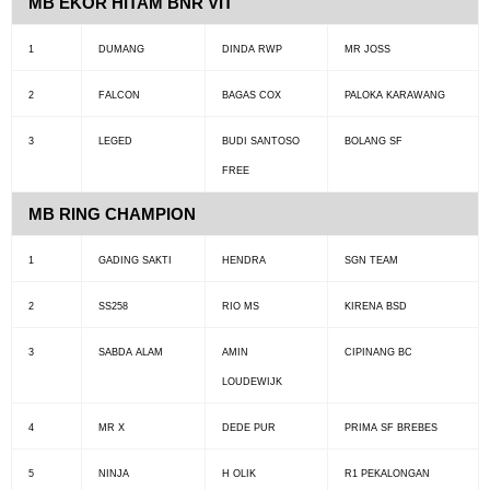
MB EKOR HITAM BNR VIT
1
DUMANG
DINDA RWP
MR JOSS
2
FALCON
BAGAS COX
PALOKA KARAWANG
3
LEGED
BUDI SANTOSO
BOLANG SF
FREE
MB RING CHAMPION
1
GADING SAKTI
HENDRA
SGN TEAM
2
SS258
RIO MS
KIRENA BSD
3
SABDA ALAM
AMIN
CIPINANG BC
LOUDEWIJK
4
MR X
DEDE PUR
PRIMA SF BREBES
5
NINJA
H OLIK
R1 PEKALONGAN