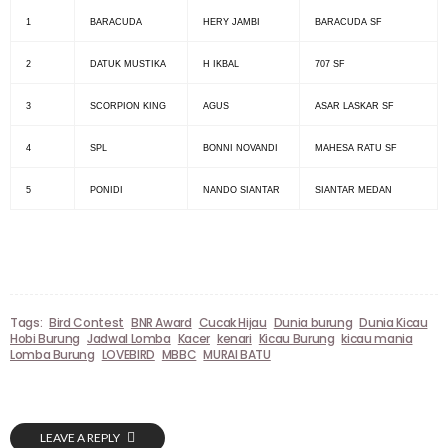
1
BARACUDA
HERY JAMBI
BARACUDA SF
2
DATUK MUSTIKA
H IKBAL
707 SF
3
SCORPION KING
AGUS
ASAR LASKAR SF
4
SPL
BONNI NOVANDI
MAHESA RATU SF
5
PONIDI
NANDO SIANTAR
SIANTAR MEDAN
Tags:
Bird Contest
BNR Award
Cucak Hijau
Dunia burung
Dunia Kicau
Hobi Burung
Jadwal Lomba
Kacer
kenari
Kicau Burung
kicau mania
Lomba Burung
LOVEBIRD
MBBC
MURAI BATU
LEAVE A REPLY