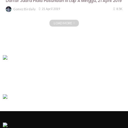
Daftar Juara Piala Pasundan III Lap A Minggu, 21 April 2019
8.5K
21 April 2019
Gomez Birdaily
LOAD MORE