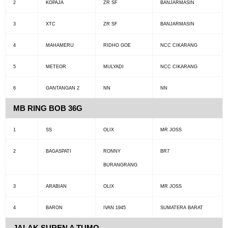
2
KOPAJA
ZR SF
BANJARMASIN
3
XTC
ZR SF
BANJARMASIN
4
MAHAMERU
RIDHO GOE
NCC CIKARANG
5
METEOR
MULYADI
NCC CIKARANG
6
GANTANGAN 2
NN
NN
MB RING BOB 36G
1
SS
OLIX
MR JOSS
2
BAGASPATI
RONNY
BR7
BURANGRANG
3
ARABIAN
OLIX
MR JOSS
4
BARON
IVAN 1945
SUMATERA BARAT
JALAK SUREN A TUMO