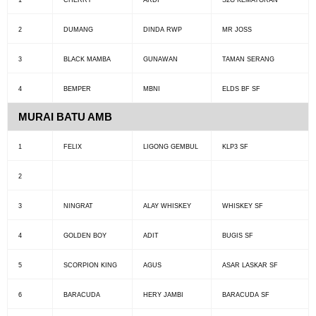
1
CHERRY
ARDI
S2G KEMAYORAN
2
DUMANG
DINDA RWP
MR JOSS
3
BLACK MAMBA
GUNAWAN
TAMAN SERANG
4
BEMPER
MBNI
ELDS BF SF
MURAI BATU AMB
1
FELIX
LIGONG GEMBUL
KLP3 SF
2
3
NINGRAT
ALAY WHISKEY
WHISKEY SF
4
GOLDEN BOY
ADIT
BUGIS SF
5
SCORPION KING
AGUS
ASAR LASKAR SF
6
BARACUDA
HERY JAMBI
BARACUDA SF