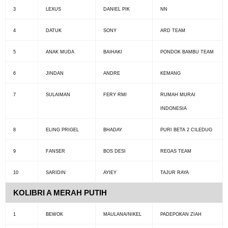
3
LEXUS
DANIEL PIK
NN
4
DATUK
SONY
ARD TEAM
5
ANAK MUDA
BAIHAKI
PONDOK BAMBU TEAM
6
JINDAN
ANDRE
KEMANG
7
SULAIMAN
FERY RMI
RUMAH MURAI
INDONESIA
8
ELING PRIGEL
BHADAY
PURI BETA 2 CILEDUG
9
FANSER
BOS DESI
REGAS TEAM
10
SARIDIN
AYIEY
TAJUR RAYA
KOLIBRI A MERAH PUTIH
1
BEWOK
MAULANA/NIKEL
PADEPOKAN ZIAH