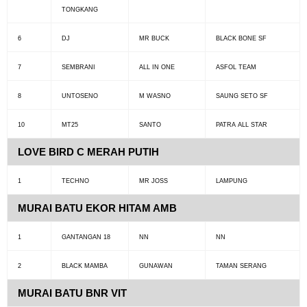
TONGKANG
6
DJ
MR BUCK
BLACK BONE SF
7
SEMBRANI
ALL IN ONE
ASFOL TEAM
8
UNTOSENO
M WASNO
SAUNG SETO SF
10
MT25
SANTO
PATRA ALL STAR
LOVE BIRD C MERAH PUTIH
1
TECHNO
MR JOSS
LAMPUNG
MURAI BATU EKOR HITAM AMB
1
GANTANGAN 18
NN
NN
2
BLACK MAMBA
GUNAWAN
TAMAN SERANG
MURAI BATU BNR VIT