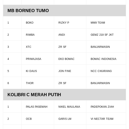
MB BORNEO TUMO
1
BOKO
RIZKY P
MM9 TEAM
2
RIMBA
ANDI
GEMZ 219 SF JKT
3
XTC
ZR SF
BANJARMASIN
4
PRIMAJASA
EKO BOMAC
BOMAC INDONESIA
5
KI DAUS
JON FINE
NCC CIKARANG
6
THOR
ZR SF
BANJARMASIN
KOLIBRI C MERAH PUTIH
1
PALAS PASEMAH
NIKEL MAULANA
PADEPOKAN ZIAH
2
OCB
GARIS LM
VI NECTAR TEAM