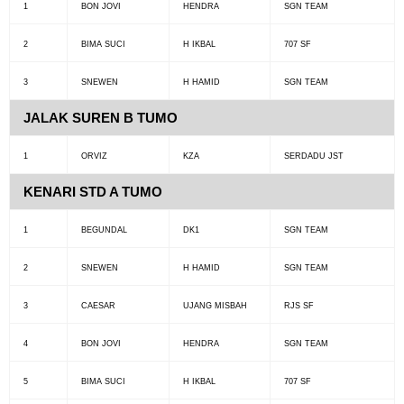
1
BON JOVI
HENDRA
SGN TEAM
2
BIMA SUCI
H IKBAL
707 SF
3
SNEWEN
H HAMID
SGN TEAM
JALAK SUREN B TUMO
1
ORVIZ
KZA
SERDADU JST
KENARI STD A TUMO
1
BEGUNDAL
DK1
SGN TEAM
2
SNEWEN
H HAMID
SGN TEAM
3
CAESAR
UJANG MISBAH
RJS SF
4
BON JOVI
HENDRA
SGN TEAM
5
BIMA SUCI
H IKBAL
707 SF