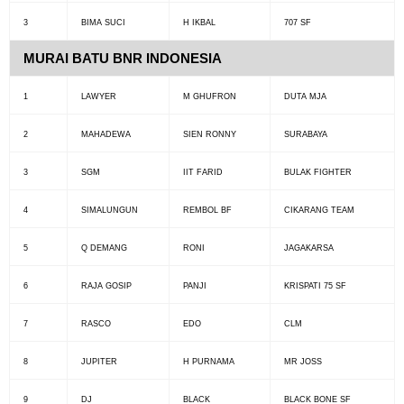
3
BIMA SUCI
H IKBAL
707 SF
MURAI BATU BNR INDONESIA
1
LAWYER
M GHUFRON
DUTA MJA
2
MAHADEWA
SIEN RONNY
SURABAYA
3
SGM
IIT FARID
BULAK FIGHTER
4
SIMALUNGUN
REMBOL BF
CIKARANG TEAM
5
Q DEMANG
RONI
JAGAKARSA
6
RAJA GOSIP
PANJI
KRISPATI 75 SF
7
RASCO
EDO
CLM
8
JUPITER
H PURNAMA
MR JOSS
9
DJ
BLACK
BLACK BONE SF