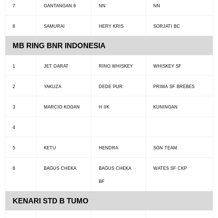
7
GANTANGAN 6
NN
NN
8
SAMURAI
HERY KRIS
SORJATI BC
MB RING BNR INDONESIA
1
JET DARAT
RINO WHISKEY
WHISKEY SF
2
YAKUZA
DEDE PUR
PRIMA SF BREBES
3
MARCIO KOGAN
H IIK
KUNINGAN
4
5
KETU
HENDRA
SGN TEAM
6
BAGUS CHEKA
BAGUS CHEKA
WATES SF CKP
BF
KENARI STD B TUMO