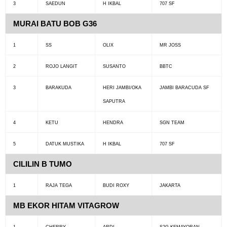
3
SAEDUN
H IKBAL
707 SF
MURAI BATU BOB G36
1
SS
OLIX
MR JOSS
2
ROJO LANGIT
SUSANTO
BBTC
3
BARAKUDA
HERI JAMBI/OKA
JAMBI BARACUDA SF
SAPUTRA
4
KETU
HENDRA
SGN TEAM
5
DATUK MUSTIKA
H IKBAL
707 SF
CILILIN B TUMO
1
RAJA TEGA
BUDI ROXY
JAKARTA
MB EKOR HITAM VITAGROW