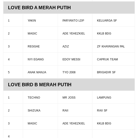
LOVE BIRD A MERAH PUTIH
1
YAKIN
PARYANTO LDP
KELUARGA SF
2
MAGIC
ADE YEHEZKIEL
KKLB BDG
3
REGGAE
AZIZ
ZF KHAYANGAN PAL
4
NYI EGANG
EDOY MESSI
CAPRUK TEAM
5
ANAK MANJA
TYO 2008
BRIGADIR SF
LOVE BIRD B MERAH PUTIH
1
TECHNO
MR JOSS
LAMPUNG
2
SHIZUKA
RAII
RAII SF
3
MAGIC
ADE YEHEZKIEL
KKLB BDG
4