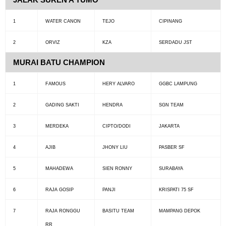
1
WATER CANON
TEJO
CIPINANG
2
ORVIZ
KZA
SERDADU JST
MURAI BATU CHAMPION
1
FAMOUS
HERY ALVARO
GGBC LAMPUNG
2
GADING SAKTI
HENDRA
SGN TEAM
3
MERDEKA
CIPTO/DODI
JAKARTA
4
AJIB
JHONY LIU
PASBER SF
5
MAHADEWA
SIEN RONNY
SURABAYA
6
RAJA GOSIP
PANJI
KRISPATI 75 SF
7
RAJA RONGGU
BASITU TEAM
MAMPANG DEPOK
RR