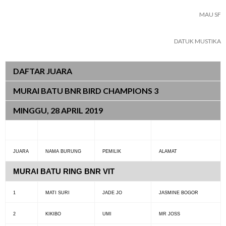
MAU SF
DATUK MUSTIKA
DAFTAR JUARA
MURAI BATU BNR BIRD CHAMPIONS 3
MINGGU, 28 APRIL 2019
JUARA
NAMA BURUNG
PEMILIK
ALAMAT
MURAI BATU RING BNR VIT
1
MATI SURI
JADE JO
JASMINE BOGOR
2
KIKIBO
UMI
MR JOSS