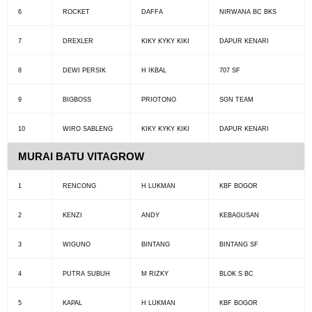
6
ROCKET
DAFFA
NIRWANA BC BKS
7
DREXLER
KIKY KYKY KIKI
DAPUR KENARI
8
DEWI PERSIK
H IKBAL
707 SF
9
BIGBOSS
PRIOTONO
SGN TEAM
10
WIRO SABLENG
KIKY KYKY KIKI
DAPUR KENARI
MURAI BATU VITAGROW
1
RENCONG
H LUKMAN
KBF BOGOR
2
KENZI
ANDY
KEBAGUSAN
3
WIGUNO
BINTANG
BINTANG SF
4
PUTRA SUBUH
M RIZKY
BLOK S BC
5
KAPAL
H LUKMAN
KBF BOGOR