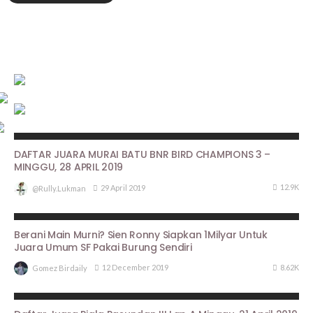
HASIL LOMBA
DAFTAR JUARA MURAI BATU BNR BIRD CHAMPIONS 3 –
MINGGU, 28 APRIL 2019
12.9K
29 April 2019
@rully.lukman
BERITA UTAMA
PROFILE
Berani Main Murni? Sien Ronny Siapkan 1Milyar Untuk
Juara Umum SF Pakai Burung Sendiri
8.62K
12 December 2019
Gomez Birdaily
ARTIKEL PIALA PASUNDAN III
HASIL LOMBA