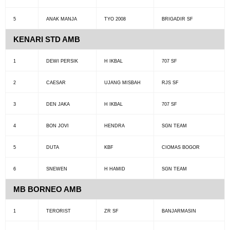
5
ANAK MANJA
TYO 2008
BRIGADIR SF
KENARI STD AMB
1
DEWI PERSIK
H IKBAL
707 SF
2
CAESAR
UJANG MISBAH
RJS SF
3
DEN JAKA
H IKBAL
707 SF
4
BON JOVI
HENDRA
SGN TEAM
5
DUTA
KBF
CIOMAS BOGOR
6
SNEWEN
H HAMID
SGN TEAM
MB BORNEO AMB
1
TERORIST
ZR SF
BANJARMASIN