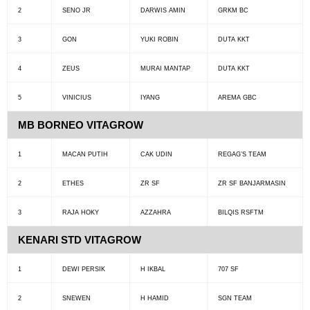
2
SENO JR
DARWIS AMIN
GRKM BC
3
GON
YUKI ROBIN
DUTA KKT
4
ZEUS
MURAI MANTAP
DUTA KKT
5
VINICIUS
IYANG
AREMA GBC
MB BORNEO VITAGROW
1
MACAN PUTIH
CAK UDIN
REGAG’S TEAM
2
ETHES
ZR SF
ZR SF BANJARMASIN
3
RAJA HOKY
AZZAHRA
BILQIS RSFTM
KENARI STD VITAGROW
1
DEWI PERSIK
H IKBAL
707 SF
2
SNEWEN
H HAMID
SGN TEAM