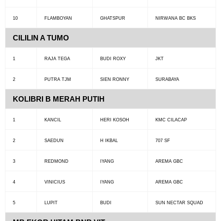
10
FLAMBOYAN
GHATSPUR
NIRWANA BC BKS
CILILIN A TUMO
1
RAJA TEGA
BUDI ROXY
JKT
2
PUTRA TJM
SIEN RONNY
SURABAYA
KOLIBRI B MERAH PUTIH
1
KANCIL
HERI KOSOH
KMC CILACAP
2
SAEDUN
H IKBAL
707 SF
3
REDMOND
IYANG
AREMA GBC
4
VINICIUS
IYANG
AREMA GBC
5
LUPIT
BUDI
SUN NECTAR SQUAD