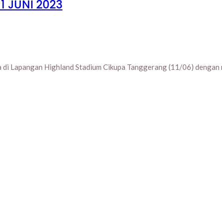
 JUNI 2023
a di Lapangan Highland Stadium Cikupa Tanggerang (11/06) dengan 