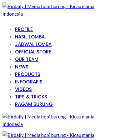
PROFILE
HASIL LOMBA
JADWAL LOMBA
OFFICIAL STORE
OUR TEAM
NEWS
PRODUCTS
INFOGRAFIS
VIDEOS
TIPS & TRICKS
RAGAM BURUNG