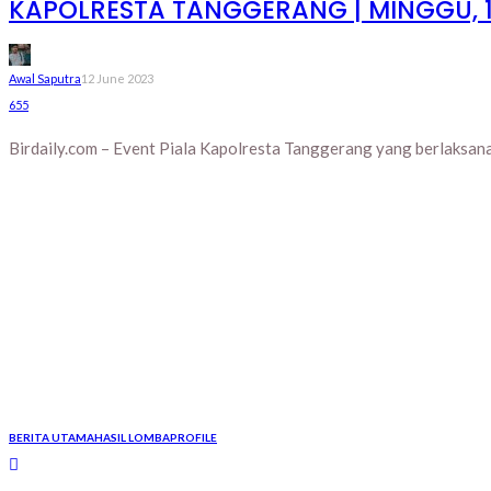
KAPOLRESTA TANGGERANG | MINGGU, 11
Awal Saputra
12 June 2023
655
Birdaily.com – Event Piala Kapolresta Tanggerang yang berlaksan
BERITA UTAMA
HASIL LOMBA
PROFILE