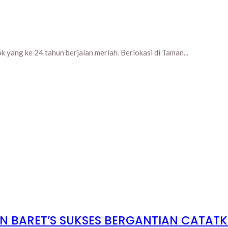
 yang ke 24 tahun berjalan meriah. Berlokasi di Taman...
REEN BARET’S SUKSES BERGANTIAN CATAT