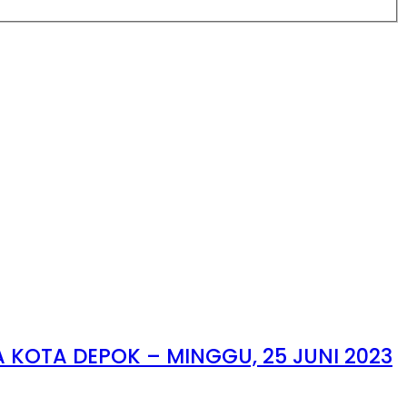
 KOTA DEPOK – MINGGU, 25 JUNI 2023