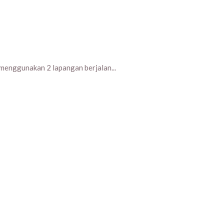
menggunakan 2 lapangan berjalan...