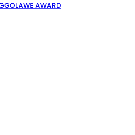
RONGGOLAWE AWARD