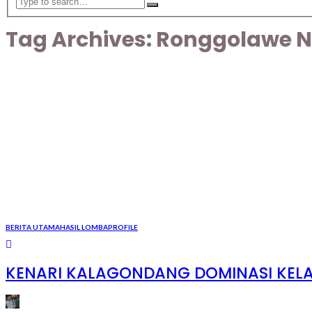
Tag Archives: Ronggolawe 
BERITA UTAMA
HASIL LOMBA
PROFILE
KENARI KALAGONDANG DOMINASI KELAS 