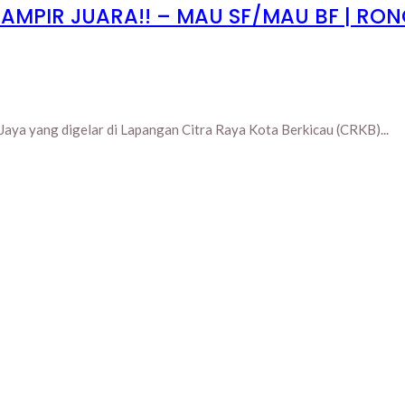
HAMPIR JUARA!! – MAU SF/MAU BF | 
aya yang digelar di Lapangan Citra Raya Kota Berkicau (CRKB)...