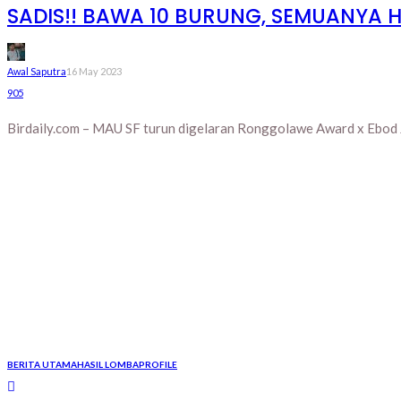
SADIS!! BAWA 10 BURUNG, SEMUANYA 
Awal Saputra
16 May 2023
905
Birdaily.com – MAU SF turun digelaran Ronggolawe Award x Ebod J
BERITA UTAMA
HASIL LOMBA
PROFILE