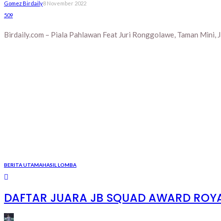
Gomez Birdaily
8 November 2022
509
Birdaily.com – Piala Pahlawan Feat Juri Ronggolawe, Taman Mini, J
BERITA UTAMA
HASIL LOMBA
DAFTAR JUARA JB SQUAD AWARD ROYAL