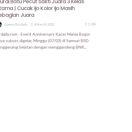
urai Batu Pecut Sakti Juara 3 Kelas
tama | Cucak Ijo Kolor Ijo Masih
ebagian Juara
1.33K
8 March 2021
Gomez Birdaily
rdaily.com - Event Anniversary Kacer Mania Bogor
ya sukses digelar, Minggu (07/03) di Samsat BSD
nggerang Selatan dengan menggandeng BNR...