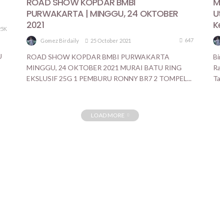
ROAD SHOW KOPDAR BMBI
M
PURWAKARTA | MINGGU, 24 OKTOBER
U
2021
K
25K
647
25 October 2021
Gomez Birdaily
U
ROAD SHOW KOPDAR BMBI PURWAKARTA
Bi
MINGGU, 24 OKTOBER 2021 MURAI BATU RING
Ra
EKSLUSIF 25G 1 PEMBURU RONNY BR7 2 TOMPEL...
Ta
LOAD MORE