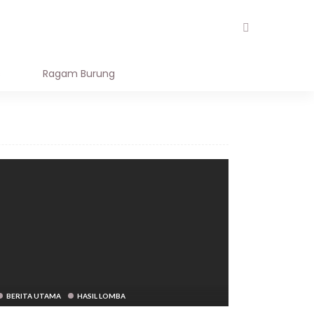
AL STORE
OUR TEAM
s
Ragam Burung
BERITA UTAMA
HASIL LOMBA