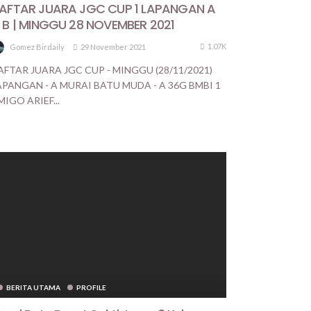
AFTAR JUARA JGC CUP 1 LAPANGAN A
 B | MINGGU 28 NOVEMBER 2021
1.07K
29 November 2021
Gomez Birdaily
AFTAR JUARA JGC CUP - MINGGU (28/11/2021)
APANGAN - A MURAI BATU MUDA - A 36G BMBI 1
MIGO ARIEF...
BERITA UTAMA
PROFILE