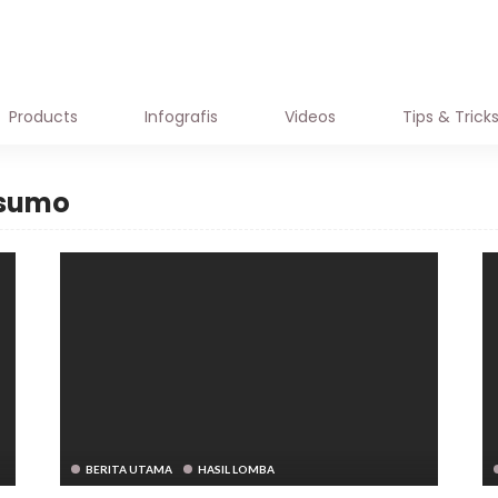
HASIL LOMBA
JADWAL LOMBA
OFFICI
Products
Infografis
Videos
Tips & Trick
usumo
BERITA UTAMA
HASIL LOMBA