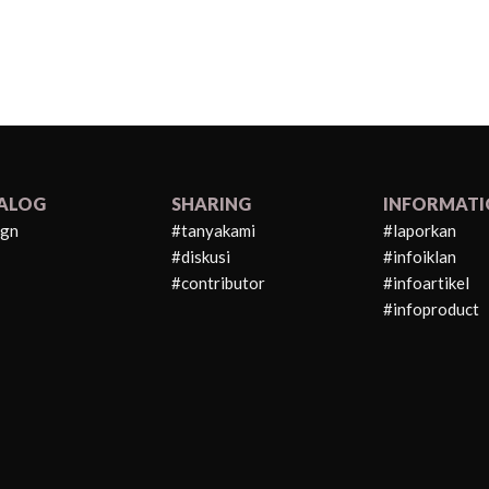
ALOG
SHARING
INFORMAT
ign
#tanyakami
#laporkan
#diskusi
#infoiklan
#contributor
#infoartikel
#infoproduct