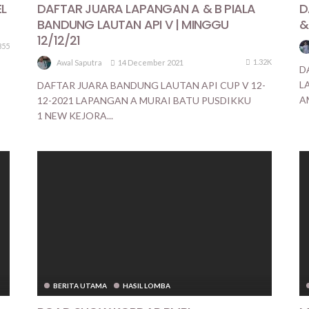
EL
DAFTAR JUARA LAPANGAN A & B PIALA
D
BANDUNG LAUTAN API V | MINGGU
&
12/12/21
855
1.32K
14 December 2021
Awal Saputra
D
L
DAFTAR JUARA BANDUNG LAUTAN API CUP V 12-
A
12-2021 LAPANGAN A MURAI BATU PUSDIKKU
1 NEW KEJORA...
BERITA UTAMA
HASIL LOMBA