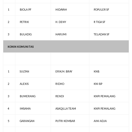
1
BIOLA PF
HIDAYAH
POPULER SF
2
PETRIK
H. DENY
R TIGA SF
3
BULADIG
HARUMI
TELADAN SF
KONIN KOMUNITAS
1
SULTAN
ERIK/H. BRAY
KNB
2
ALEXIS
RIDHO
KNI BP
3
BUMERANG
RENDI
KNPI PEMALANG
4
IMSAMA
ASAQILLA TEAM
KNPI PEMALANG
5
GARANGAN
PUTRI KEMBAR
AINI ADJA