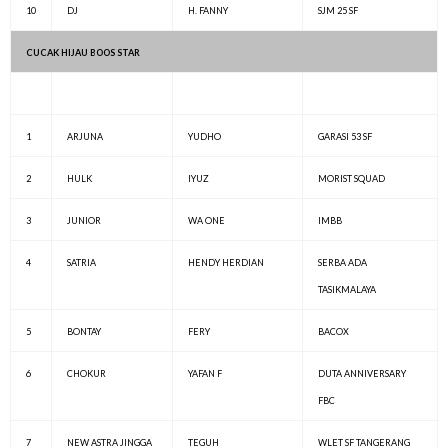
10
DJ
H. FANNY
SJM 25 SF
CUCAK HIJAU BOOS STAR
1
ARJUNA
YUDHO
GARASI 53 SF
2
HULK
IYUZ
MORIST SQUAD
3
JUNIOR
WA ONE
IMBB
4
SATRIA
HENDY HERDIAN
SERBA ADA
TASIKMALAYA
5
BONTAY
FERY
BACOX
6
CHOKUR
YAFAN F
DUTA ANNIVERSARY
FBC
7
NEW ASTRA JINGGA
TEGUH
WLET SF TANGERANG