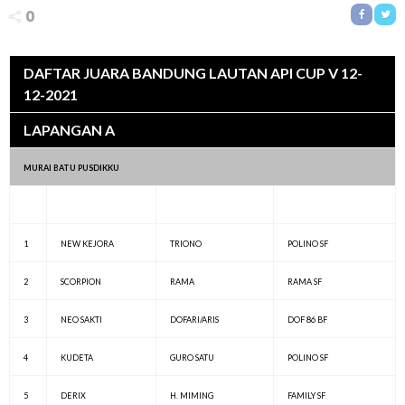
0
DAFTAR JUARA BANDUNG LAUTAN API CUP V 12-
12-2021
LAPANGAN A
MURAI BATU PUSDIKKU
1
NEW KEJORA
TRIONO
POLINO SF
2
SCORPION
RAMA
RAMA SF
3
NEO SAKTI
DOFARI/ARIS
DOF 86 BF
4
KUDETA
GURO SATU
POLINO SF
5
DERIX
H. MIMING
FAMILY SF