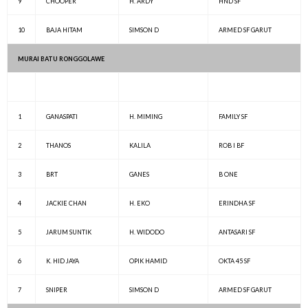
9
CHOOPER
H. ARDY
HND SF
10
BAJA HITAM
SIMSON D
ARMED SF GARUT
MURAI BATU RONGGOLAWE
1
GANASPATI
H. MIMING
FAMILY SF
2
THANOS
KALILA
ROB I BF
3
BRT
GANES
B ONE
4
JACKIE CHAN
H. EKO
ERINDHA SF
5
JARUM SUNTIK
H. WIDODO
ANTASARI SF
6
K. HID JAYA
OPIK HAMID
OKTA 45 SF
7
SNIPER
SIMSON D
ARMED SF GARUT