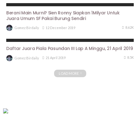
BERITA UTAMA
PROFILE
Berani Main Murni? Sien Ronny Siapkan 1Milyar Untuk
Juara Umum SF Pakai Burung Sendiri
8.62K
12 December 2019
Gomez Birdaily
ARTIKEL PIALA PASUNDAN III
HASIL LOMBA
Daftar Juara Piala Pasundan III Lap A Minggu, 21 April 2019
8.5K
21 April 2019
Gomez Birdaily
LOAD MORE