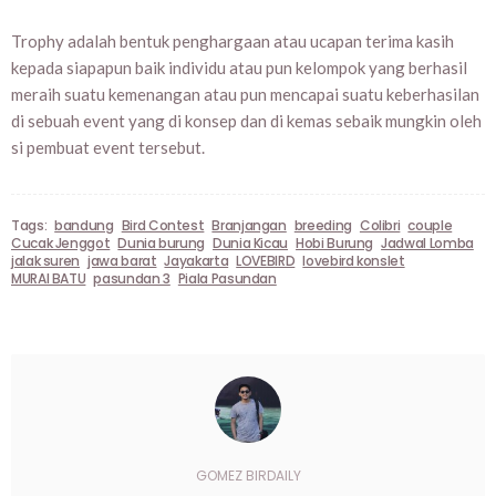
Trophy adalah bentuk penghargaan atau ucapan terima kasih
kepada siapapun baik individu atau pun kelompok yang berhasil
meraih suatu kemenangan atau pun mencapai suatu keberhasilan
di sebuah event yang di konsep dan di kemas sebaik mungkin oleh
si pembuat event tersebut.
Tags:
bandung
Bird Contest
Branjangan
breeding
Colibri
couple
Cucak Jenggot
Dunia burung
Dunia Kicau
Hobi Burung
Jadwal Lomba
jalak suren
jawa barat
Jayakarta
LOVEBIRD
lovebird konslet
MURAI BATU
pasundan 3
Piala Pasundan
GOMEZ BIRDAILY