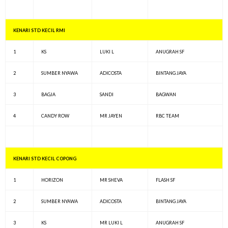
KENARI STD KECIL RMI
1
KS
LUKI L
ANUGRAH SF
2
SUMBER NYAWA
ADICOSTA
BINTANG JAYA
3
BAGJA
SANDI
BAGWAN
4
CANDY ROW
MR JAYEN
RBC TEAM
KENARI STD KECIL COPONG
1
HORIZON
MR SHEVA
FLASH SF
2
SUMBER NYAWA
ADICOSTA
BINTANG JAYA
3
KS
MR LUKI L
ANUGRAH SF