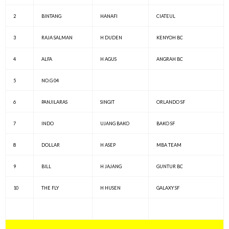
2
BINTANG
HANAFI
CIATEUL
3
RAJA SALMAN
H DUDEN
KENYOH BC
4
ALFA
H AGUS
ANGRAH BC
5
NO.G 04
6
PANJILARAS
SINGIT
ORLANDO SF
7
INDO
UJANG BAKO
BAKO SF
8
DOLLAR
H ASEP
MBA TEAM
9
BILL
H JAJANG
GUNTUR BC
10
THE FLY
H HUSEN
GALAXY SF