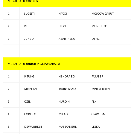
MURAI BATU COPONG
1
SUGESTI
H YOGI
MOSCOW GARUT
2
BJ
H UCI
MUNJUL SF
3
JUNED
ABAH IRENG
DT HCI
MURAI BATU JUNIOR 24G DPW JABAR 3
1
PITUNG
HENDRA EGI
PASUS BF
2
MR BEAN
TAVINS BISMA
MBB REBORN
3
OZIL
NURDIN
PLN
4
GOBER CS
MR ADE
CIAWI TSM
5
DEWA RINGIT
MAS SYAMSUL
LESKA