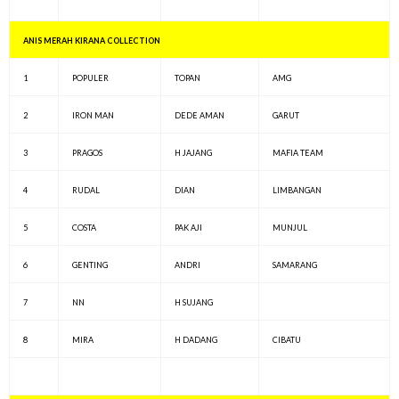
ANIS MERAH KIRANA COLLECTION
1
POPULER
TOPAN
AMG
2
IRON MAN
DEDE AMAN
GARUT
3
PRAGOS
H JAJANG
MAFIA TEAM
4
RUDAL
DIAN
LIMBANGAN
5
COSTA
PAK AJI
MUNJUL
6
GENTING
ANDRI
SAMARANG
7
NN
H SUJANG
8
MIRA
H DADANG
CIBATU