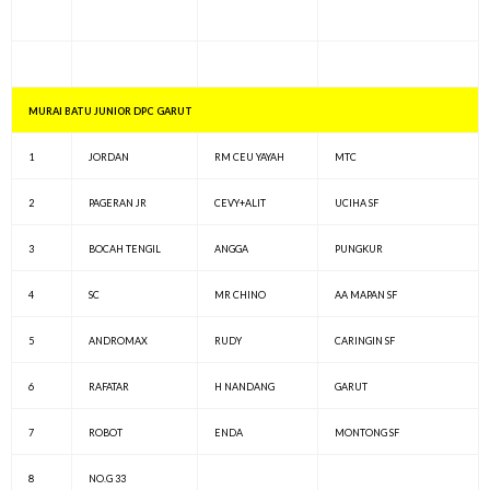
MURAI BATU JUNIOR DPC GARUT
1
JORDAN
RM CEU YAYAH
MTC
2
PAGERAN JR
CEVY+ALIT
UCIHA SF
3
BOCAH TENGIL
ANGGA
PUNGKUR
4
SC
MR CHINO
AA MAPAN SF
5
ANDROMAX
RUDY
CARINGIN SF
6
RAFATAR
H NANDANG
GARUT
7
ROBOT
ENDA
MONTONG SF
8
NO.G 33