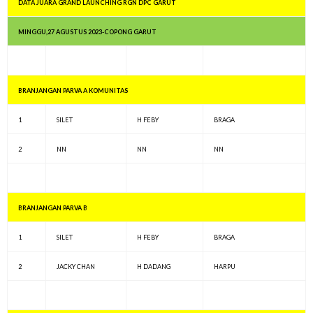
DATA JUARA GRAND LAUNCHING RGN DPC GARUT
MINGGU,27 AGUSTUS 2023-COPONG GARUT
BRANJANGAN PARVA A KOMUNITAS
1
SILET
H FEBY
BRAGA
2
NN
NN
NN
BRANJANGAN PARVA B
1
SILET
H FEBY
BRAGA
2
JACKY CHAN
H DADANG
HARPU