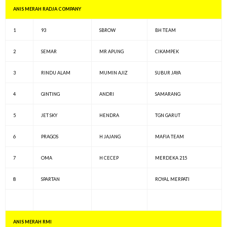
ANIS MERAH RADJA COMPANY
1
93
SBROW
BH TEAM
2
SEMAR
MR APUNG
CIKAMPEK
3
RINDU ALAM
MUMIN AJIZ
SUBUR JAYA
4
GINTING
ANDRI
SAMARANG
5
JET SKY
HENDRA
TGN GARUT
6
PRAGOS
H JAJANG
MAFIA TEAM
7
OMA
H CECEP
MERDEKA 215
8
SPARTAN
ROYAL MERPATI
ANIS MERAH RMI