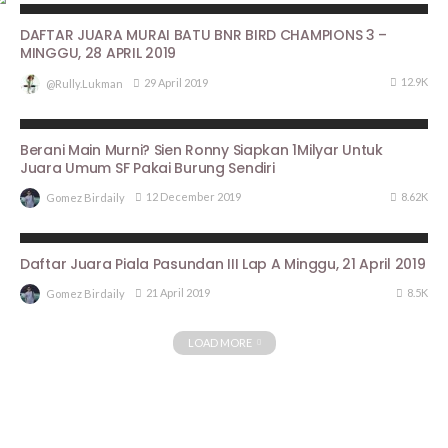
DAFTAR JUARA MURAI BATU BNR BIRD CHAMPIONS 3 –
MINGGU, 28 APRIL 2019
12.9K
29 April 2019
@rully.lukman
BERITA UTAMA
PROFILE
Berani Main Murni? Sien Ronny Siapkan 1Milyar Untuk
Juara Umum SF Pakai Burung Sendiri
8.62K
12 December 2019
Gomez Birdaily
ARTIKEL PIALA PASUNDAN III
HASIL LOMBA
Daftar Juara Piala Pasundan III Lap A Minggu, 21 April 2019
8.5K
21 April 2019
Gomez Birdaily
LOAD MORE