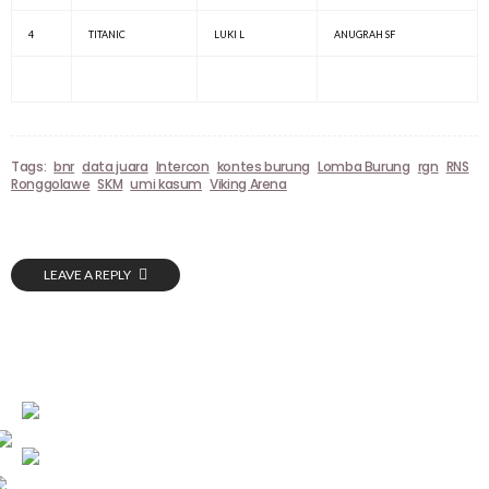
4
TITANIC
LUKI L
ANUGRAH SF
Tags:
bnr
data juara
Intercon
kontes burung
Lomba Burung
rgn
RNS
Ronggolawe
SKM
umi kasum
Viking Arena
LEAVE A REPLY
HASIL LOMBA