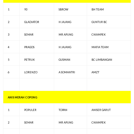
1
93
SBROW
BH TEAM
2
GLADIATOR
H JAJANG
GUNTUR BC
3
SEMAR
MR APUNG
CIKAMPEK
4
PRAGOS
H JAJANG
MAFIA TEAM
5
PETRUK
GUSMAN
BC LIMBANGAN
6
LORENZO
A SOMANTRI
AMZT
ANIS MERAH COPONG
1
POPULER
TOPAN
ANISER GARUT
2
SEMAR
MR APUNG
CIKAMPEK