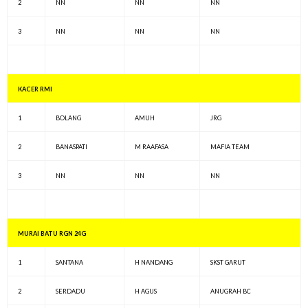
2
NN
NN
NN
3
NN
NN
NN
KACER RMI
1
BOLANG
AMUH
JRG
2
BANASPATI
M RAAFASA
MAFIA TEAM
3
NN
NN
NN
MURAI BATU RGN 24G
1
SANTANA
H NANDANG
SKST GARUT
2
SERDADU
H AGUS
ANUGRAH BC