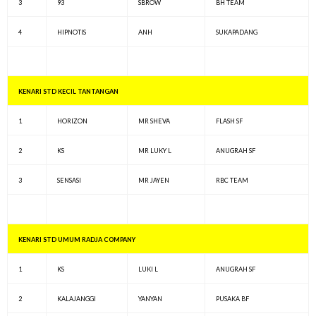
3
93
SBROW
BH TEAM
4
HIPNOTIS
ANH
SUKAPADANG
KENARI STD KECIL TANTANGAN
1
HORIZON
MR SHEVA
FLASH SF
2
KS
MR LUKY L
ANUGRAH SF
3
SENSASI
MR JAYEN
RBC TEAM
KENARI STD UMUM RADJA COMPANY
1
KS
LUKI L
ANUGRAH SF
2
KALAJANGGI
YANYAN
PUSAKA BF