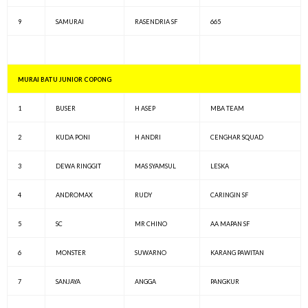
9
SAMURAI
RASENDRIA SF
665
MURAI BATU JUNIOR COPONG
1
BUSER
H ASEP
MBA TEAM
2
KUDA PONI
H ANDRI
CENGHAR SQUAD
3
DEWA RINGGIT
MAS SYAMSUL
LESKA
4
ANDROMAX
RUDY
CARINGIN SF
5
SC
MR CHINO
AA MAPAN SF
6
MONSTER
SUWARNO
KARANG PAWITAN
7
SANJAYA
ANGGA
PANGKUR