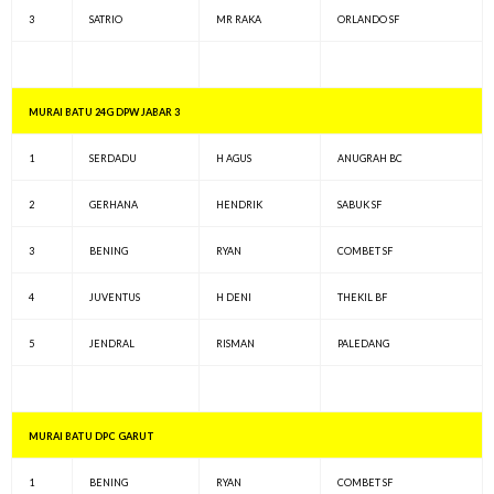
3
SATRIO
MR RAKA
ORLANDO SF
MURAI BATU 24G DPW JABAR 3
1
SERDADU
H AGUS
ANUGRAH BC
2
GERHANA
HENDRIK
SABUK SF
3
BENING
RYAN
COMBET SF
4
JUVENTUS
H DENI
THEKIL BF
5
JENDRAL
RISMAN
PALEDANG
MURAI BATU DPC GARUT
1
BENING
RYAN
COMBET SF