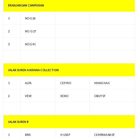
BRANJANGAN CAMPURAN
1
NO G 26
2
NO. G 27
3
NO.G 41
JALAK SUREN A KIRANA COLLECTION
1
ALFA
CEP RIO
MANG HAJI
2
VEW
KOKO
OBUY SF
JALAK SUREN B
1
BPJS
H USEP
CEMPAKA 86 SF