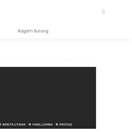
AL STORE
OUR TEAM
s
Ragam Burung
BERITA UTAMA
HASIL LOMBA
PROFILE