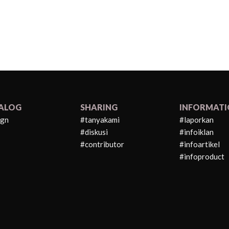
ALOG
SHARING
INFORMAT
ign
#tanyakami
#laporkan
#diskusi
#infoiklan
#contributor
#infoartikel
#infoproduct