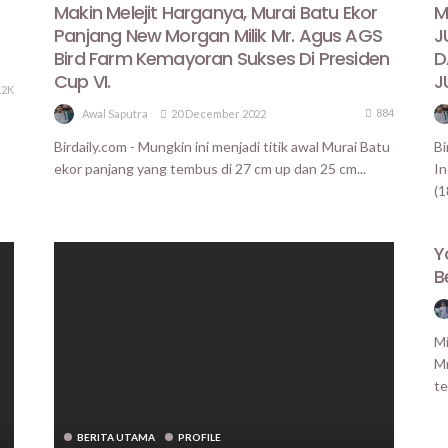
Makin Melejit Harganya, Murai Batu Ekor
M
Panjang New Morgan Milik Mr. Agus AGS
J
Bird Farm Kemayoran Sukses Di Presiden
D
Cup VI.
J
.2K
884
20 December 2022
Awal Saputra
Birdaily.com - Mungkin ini menjadi titik awal Murai Batu
Bi
ekor panjang yang tembus di 27 cm up dan 25 cm...
In
(1
Y
B
Mi
Mr
te
BERITA UTAMA
PROFILE