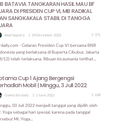
B BATAVIA TANGKARAN HASIL MAU BF
UARA DI PRESIDEN CUP VI, MB RADIKAL
AN SANGKAKALA STABIL DI TANGGA
UARA
571
20 December 2022
Awal Saputra
rdaily.com - Gelaran Presiden Cup VI bersama BNR
donesia yang berlaksana di Buperta Cibubur, Jakarta
8/12) telah terlaksana. Ribuan kicaumania terlihat...
otama Cup 1 Ajang Bergengsi
erhadiah Mobil | Minggu, 3 Juli 2022
638
2 June 2022
Gomez Birdaily
nggu, 03 Juli 2022 menjadi tanggal yang dipilih oleh
. Yoga sebagai hari spesial, karena pada tanggal
rsebut Mr. Yoga...