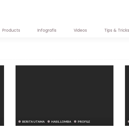
HASIL LOMBA
JADWAL LOMBA
OFFICI
Products
Infografis
Videos
Tips & Trick
BERITA UTAMA
HASIL LOMBA
PROFILE