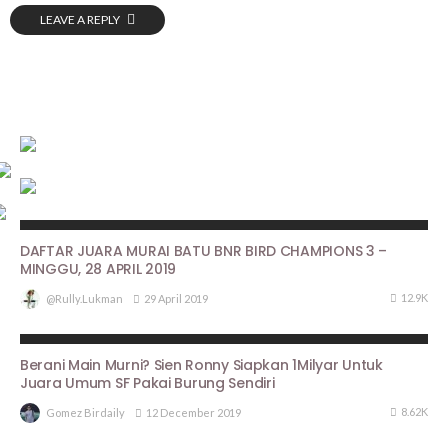
LEAVE A REPLY
HASIL LOMBA
DAFTAR JUARA MURAI BATU BNR BIRD CHAMPIONS 3 –
MINGGU, 28 APRIL 2019
12.9K
29 April 2019
@rully.lukman
BERITA UTAMA
PROFILE
Berani Main Murni? Sien Ronny Siapkan 1Milyar Untuk
Juara Umum SF Pakai Burung Sendiri
8.62K
12 December 2019
Gomez Birdaily
ARTIKEL PIALA PASUNDAN III
HASIL LOMBA