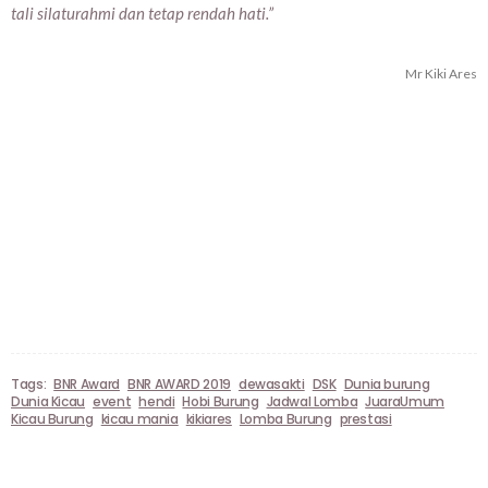
tali silaturahmi dan tetap rendah hati.”
Mr Kiki Ares
Tags:
BNR Award
BNR AWARD 2019
dewasakti
DSK
Dunia burung
Dunia Kicau
event
hendi
Hobi Burung
Jadwal Lomba
JuaraUmum
Kicau Burung
kicau mania
kikiares
Lomba Burung
prestasi