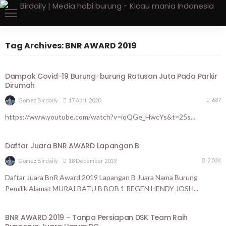
Tag Archives: BNR AWARD 2019
BERITA UTAMA
VIDEOS
Dampak Covid-19 Burung-burung Ratusan Juta Pada Parkir
Dirumah
687
17 April 2020
Gomez Birdaily
https://www.youtube.com/watch?v=iqQGe_HwcYs&t=25s...
BERITA UTAMA
HASIL LOMBA
Daftar Juara BNR AWARD Lapangan B
2.03K
18 December 2019
Gomez Birdaily
Daftar Juara BnR Award 2019 Lapangan B Juara Nama Burung
Pemilik Alamat MURAI BATU B BOB 1 REGEN HENDY JOSH...
BERITA UTAMA
PROFILE
BNR AWARD 2019 – Tanpa Persiapan DSK Team Raih