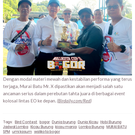
Dengan modal materi mewah dan kestabilan performa yang terus
terjaga, Murai Batu Mr. X dipastikan akan menjadi salah satu
ancaman serius dalam perebutan tahta juara di berbagai
event
kolosal lintas EO ke depan.
(
Birdaily.com/Red
)
Tags:
Bird Contest
bogor
Dunia burung
Dunia Kicau
Hobi Burung
Jadwal Lomba
Kicau Burung
kicau mania
Lomba Burung
MURAI BATU
SPM
umi kasum
walikota bogor