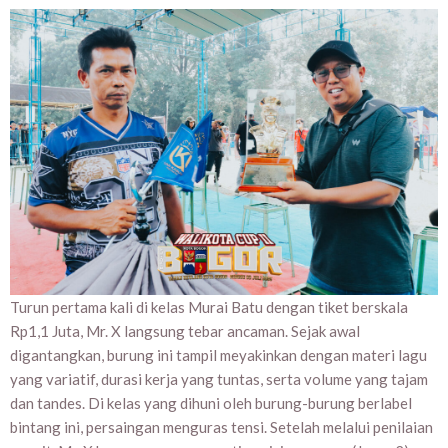
Turun pertama kali di kelas Murai Batu dengan tiket berskala
Rp1,1 Juta, Mr. X langsung tebar ancaman. Sejak awal
digantangkan, burung ini tampil meyakinkan dengan materi lagu
yang variatif, durasi kerja yang tuntas, serta volume yang tajam
dan tandes. Di kelas yang dihuni oleh burung-burung berlabel
bintang ini, persaingan menguras tensi. Setelah melalui penilaian