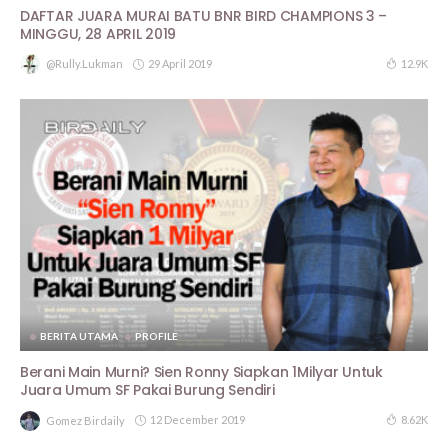
DAFTAR JUARA MURAI BATU BNR BIRD CHAMPIONS 3 –
MINGGU, 28 APRIL 2019
29 April 2019
12.9K
@rully.lukman
BERITA UTAMA
PROFILE
Berani Main Murni? Sien Ronny Siapkan 1Milyar Untuk
Juara Umum SF Pakai Burung Sendiri
12 December 2019
8.62K
Gomez Birdaily