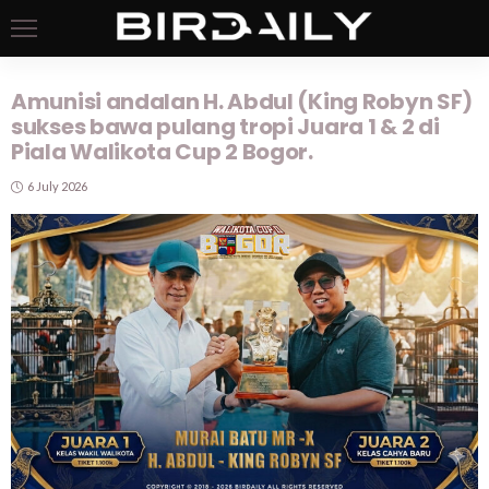
Amunisi andalan H. Abdul (King Robyn SF)
sukses bawa pulang tropi Juara 1 & 2 di
Piala Walikota Cup 2 Bogor.
6 July 2026