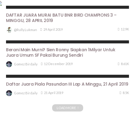
HASIL LOMBA
DAFTAR JUARA MURAI BATU BNR BIRD CHAMPIONS 3 –
MINGGU, 28 APRIL 2019
12.9K
29 April 2019
@rully.lukman
BERITA UTAMA
PROFILE
Berani Main Murni? Sien Ronny Siapkan 1Milyar Untuk
Juara Umum SF Pakai Burung Sendiri
8.61K
12 December 2019
Gomez Birdaily
ARTIKEL PIALA PASUNDAN III
HASIL LOMBA
Daftar Juara Piala Pasundan III Lap A Minggu, 21 April 2019
8.5K
21 April 2019
Gomez Birdaily
LOAD MORE