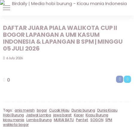
DAFTAR JUARA PIALA WALIKOTA CUP II
BOGOR LAPANGAN A UMI KASUM
INDONESIA & LAPANGAN B SPM | MINGGU
05 JULI 2026
6 July 2026
0
Tags:
anis merah
bogor
Cucak Hijau
Dunia burung
Dunia Kicau
Hobi Burung
Jadwal Lomba
jawa barat
Kacer
Kicau Burung
kicau mania
Lomba Burung
MURAI BATU
Pentet
SOGON
SPM
walikota bogor