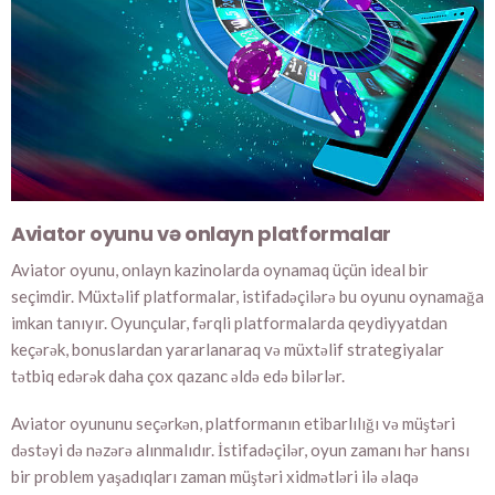
Aviator oyunu və onlayn platformalar
Aviator oyunu, onlayn kazinolarda oynamaq üçün ideal bir
seçimdir. Müxtəlif platformalar, istifadəçilərə bu oyunu oynamağa
imkan tanıyır. Oyunçular, fərqli platformalarda qeydiyyatdan
keçərək, bonuslardan yararlanaraq və müxtəlif strategiyalar
tətbiq edərək daha çox qazanc əldə edə bilərlər.
Aviator oyununu seçərkən, platformanın etibarlılığı və müştəri
dəstəyi də nəzərə alınmalıdır. İstifadəçilər, oyun zamanı hər hansı
bir problem yaşadıqları zaman müştəri xidmətləri ilə əlaqə