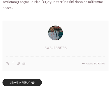
saxlamağı seçməlidirlər. Bu, oyun təcrübəsini daha da mükəmməl
edəcək.
AWAL SAPUTRA
AWAL SAPUTRA
LEAVE A REPLY