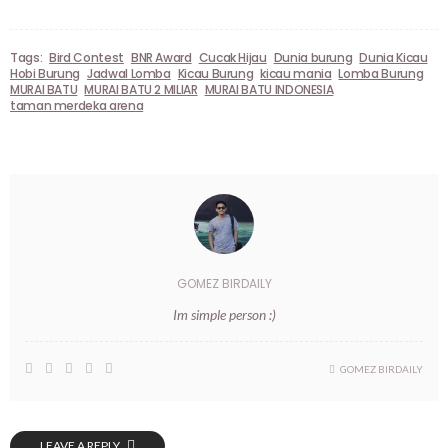
Tags:
Bird Contest
BNR Award
Cucak Hijau
Dunia burung
Dunia Kicau
Hobi Burung
Jadwal Lomba
Kicau Burung
kicau mania
Lomba Burung
MURAI BATU
MURAI BATU 2 MILIAR
MURAI BATU INDONESIA
taman merdeka arena
GOMEZ BIRDAILY
Im simple person :)
GOMEZ BIRDAILY
LEAVE A REPLY