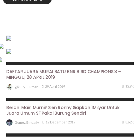
HASIL LOMBA
DAFTAR JUARA MURAI BATU BNR BIRD CHAMPIONS 3 –
MINGGU, 28 APRIL 2019
12.9K
29 April 2019
@rully.lukman
BERITA UTAMA
PROFILE
Berani Main Murni? Sien Ronny Siapkan 1Milyar Untuk
Juara Umum SF Pakai Burung Sendiri
8.62K
12 December 2019
Gomez Birdaily
ARTIKEL PIALA PASUNDAN III
HASIL LOMBA