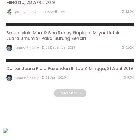
MINGGU, 28 APRIL 2019
12.9K
29 April 2019
@rully.lukman
BERITA UTAMA
PROFILE
Berani Main Murni? Sien Ronny Siapkan 1Milyar Untuk
Juara Umum SF Pakai Burung Sendiri
8.62K
12 December 2019
Gomez Birdaily
ARTIKEL PIALA PASUNDAN III
HASIL LOMBA
Daftar Juara Piala Pasundan III Lap A Minggu, 21 April 2019
8.5K
21 April 2019
Gomez Birdaily
LOAD MORE