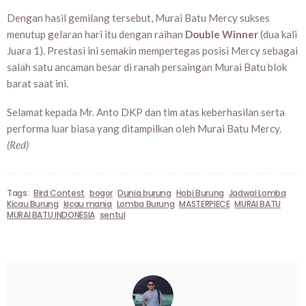
Dengan hasil gemilang tersebut, Murai Batu Mercy sukses
menutup gelaran hari itu dengan raihan
Double Winner
(dua kali
Juara 1). Prestasi ini semakin mempertegas posisi Mercy sebagai
salah satu ancaman besar di ranah persaingan Murai Batu blok
barat saat ini.
Selamat kepada Mr. Anto DKP dan tim atas keberhasilan serta
performa luar biasa yang ditampilkan oleh Murai Batu Mercy.
(Red)
Tags:
Bird Contest
bogor
Dunia burung
Hobi Burung
Jadwal Lomba
Kicau Burung
kicau mania
Lomba Burung
MASTERPIECE
MURAI BATU
MURAI BATU INDONESIA
sentul