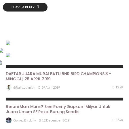
LEAVE A REPLY
HASIL LOMBA
DAFTAR JUARA MURAI BATU BNR BIRD CHAMPIONS 3 –
MINGGU, 28 APRIL 2019
12.9K
29 April 2019
@rully.lukman
BERITA UTAMA
PROFILE
Berani Main Murni? Sien Ronny Siapkan 1Milyar Untuk
Juara Umum SF Pakai Burung Sendiri
8.62K
12 December 2019
Gomez Birdaily