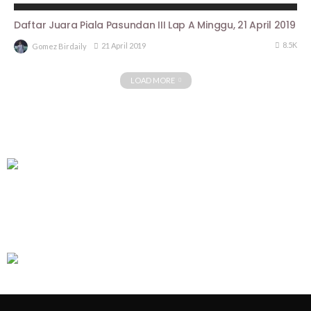
ARTIKEL PIALA PASUNDAN III
HASIL LOMBA
Daftar Juara Piala Pasundan III Lap A Minggu, 21 April 2019
8.5K
21 April 2019
Gomez Birdaily
LOAD MORE