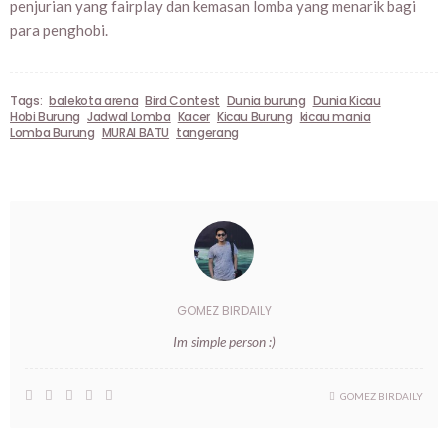
penjurian yang fairplay dan kemasan lomba yang menarik bagi
para penghobi.
Tags:
balekota arena
Bird Contest
Dunia burung
Dunia Kicau
Hobi Burung
Jadwal Lomba
Kacer
Kicau Burung
kicau mania
Lomba Burung
MURAI BATU
tangerang
GOMEZ BIRDAILY
Im simple person :)
GOMEZ BIRDAILY