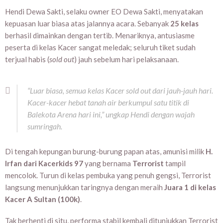
Hendi Dewa Sakti, selaku owner EO Dewa Sakti, menyatakan
kepuasan luar biasa atas jalannya acara. Sebanyak
25 kelas
berhasil dimainkan dengan tertib. Menariknya, antusiasme
peserta di kelas Kacer sangat meledak; seluruh tiket sudah
terjual habis (
sold out
) jauh sebelum hari pelaksanaan.
“Luar biasa, semua kelas Kacer sold out dari jauh-jauh hari.
Kacer-kacer hebat tanah air berkumpul satu titik di
Balekota Arena hari ini,” ungkap Hendi dengan wajah
sumringah.
Di tengah kepungan burung-burung papan atas, amunisi milik
H.
Irfan dari Kacerkids 97
yang bernama
Terrorist
tampil
mencolok. Turun di kelas pembuka yang penuh gengsi, Terrorist
langsung menunjukkan taringnya dengan meraih
Juara 1 di kelas
Kacer A Sultan (100k)
.
Tak berhenti di situ, performa stabil kembali ditunjukkan Terrorist