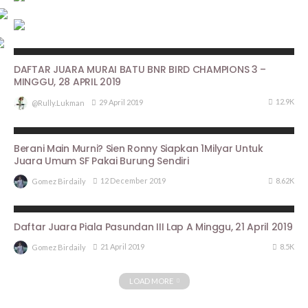
HASIL LOMBA
DAFTAR JUARA MURAI BATU BNR BIRD CHAMPIONS 3 –
MINGGU, 28 APRIL 2019
12.9K
29 April 2019
@rully.lukman
BERITA UTAMA
PROFILE
Berani Main Murni? Sien Ronny Siapkan 1Milyar Untuk
Juara Umum SF Pakai Burung Sendiri
8.62K
12 December 2019
Gomez Birdaily
ARTIKEL PIALA PASUNDAN III
HASIL LOMBA
Daftar Juara Piala Pasundan III Lap A Minggu, 21 April 2019
8.5K
21 April 2019
Gomez Birdaily
LOAD MORE