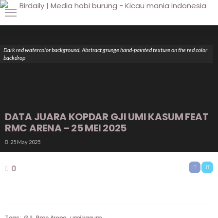
Dark red watercolor background. Abstract grunge hand-painted texture on the red color
backdrop
DATA JUARA KOPDAR GJI UMI KASUM FEAT
RMC ARENA – 25 MEI 2025
25 May 2025
0
Tags:
GJI
Rmc Arena
umi kasum