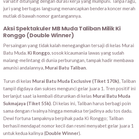
variatif ditunjang dengan durasi kerja yang mumpuni. Tanpa ragu,
juri yang bertugas langsung menancapkan bendera koncer merah
mutlak di bawah nomor gantangannya.
Aksi Spektakuler MB Muda Taliban Milik Ki
Ronggo (Double Winner)
Persaingan yang tidak kalah menegangkan tersaji di kelas Murai
Batu Muda.
Ki Ronggo
, sosok kicaumania lawas yang sudah
malang-melintang di dunia perburungan, tampak hadir membawa
amunisi andalannya,
Murai Batu Taliban
.
Turun di kelas
Murai Batu Muda Exclusive (Tiket 170k)
, Taliban
tampil digdaya dan sukses mengunci gelar juara 1. Tren positif ini
berlanjut saat ia kembali diturunkan di kelas
Murai Batu Muda
Sukmajaya (Tiket 55k)
. Di kelas ini, Taliban harus berbagi poin
sama dengan rivalnya hingga memaksa terjadinya adu tos dadu.
Dewi fortuna tampaknya berpihak pada Ki Ronggo; Taliban
berhasil mendapat nomor kecil dan resmi menyabet gelar juara 1
untuk kedua kalinya (
Double Winner
).