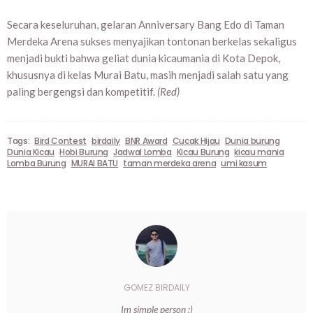
Secara keseluruhan, gelaran Anniversary Bang Edo di Taman
Merdeka Arena sukses menyajikan tontonan berkelas sekaligus
menjadi bukti bahwa geliat dunia kicaumania di Kota Depok,
khususnya di kelas Murai Batu, masih menjadi salah satu yang
paling bergengsi dan kompetitif.
(Red)
Tags:
Bird Contest
birdaily
BNR Award
Cucak Hijau
Dunia burung
Dunia Kicau
Hobi Burung
Jadwal Lomba
Kicau Burung
kicau mania
Lomba Burung
MURAI BATU
taman merdeka arena
umi kasum
GOMEZ BIRDAILY
Im simple person :)