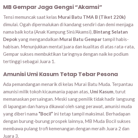
MB Gempar Jaga Gengsi “Akamsi”
Tensi memuncak saat kelas
Murai Batu TMA B (Tiket 220k)
dimulai. Ogah dipermalukan di kandang sendiri dan demi menjaga
nama baik kota (Anak Kampung Sini/Akamsi),
Bintang Selatan
Depok
yang mengandalkan
Murai Batu Gempar
tampil habis-
habisan. Menunjukkan mental juara dan kualitas di atas rata-rata,
Gempar sukses membuktikan taringnya dengan naik ke podium
tertinggi sebagai Juara 1.
Amunisi Umi Kasum Tetap Tebar Pesona
Ada pemandangan menarik di kelas Murai Batu Muda. Terpantau
amunisi milik tokoh kicaumania papan atas,
Umi Kasum
, turut
memanaskan persaingan. Meski sang pemilik tidak hadir langsung
di lapangan dan hanya dikawal oleh sang perawat, amunisi muda
yang diberi nama
“Bocil”
ini tetap tampil maksimal. Berhadapan
dengan burung-burung prospek lainnya, MB Muda Bocil sukses
membawa pulang trofi kemenangan dengan meraih Juara 2 dan
Juara 3.