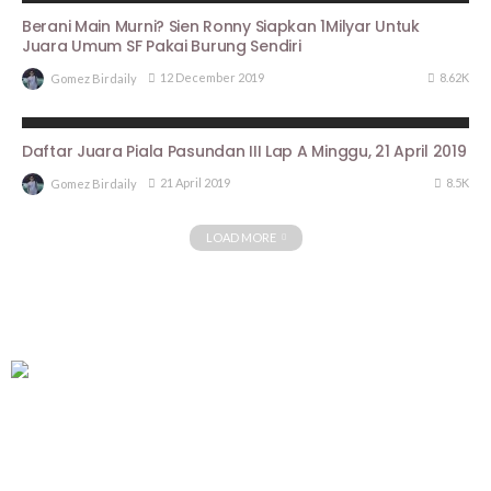
Berani Main Murni? Sien Ronny Siapkan 1Milyar Untuk
Juara Umum SF Pakai Burung Sendiri
8.62K
12 December 2019
Gomez Birdaily
ARTIKEL PIALA PASUNDAN III
HASIL LOMBA
Daftar Juara Piala Pasundan III Lap A Minggu, 21 April 2019
8.5K
21 April 2019
Gomez Birdaily
LOAD MORE