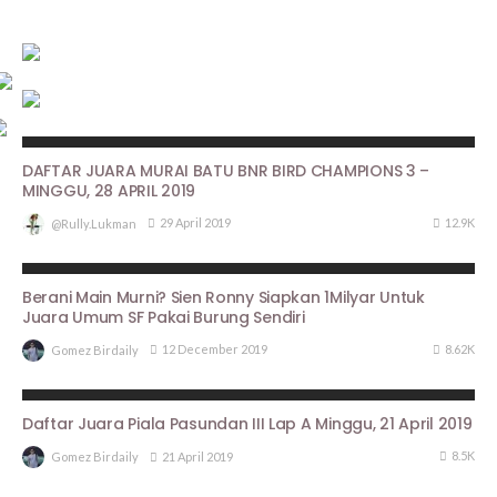
HASIL LOMBA
DAFTAR JUARA MURAI BATU BNR BIRD CHAMPIONS 3 –
MINGGU, 28 APRIL 2019
12.9K
29 April 2019
@rully.lukman
BERITA UTAMA
PROFILE
Berani Main Murni? Sien Ronny Siapkan 1Milyar Untuk
Juara Umum SF Pakai Burung Sendiri
8.62K
12 December 2019
Gomez Birdaily
ARTIKEL PIALA PASUNDAN III
HASIL LOMBA
Daftar Juara Piala Pasundan III Lap A Minggu, 21 April 2019
8.5K
21 April 2019
Gomez Birdaily