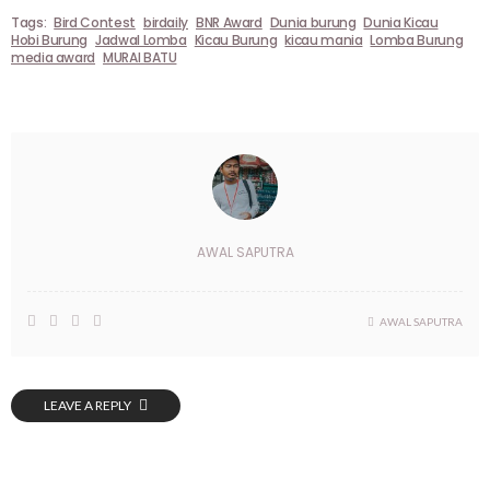
Tags:
Bird Contest
birdaily
BNR Award
Dunia burung
Dunia Kicau
Hobi Burung
Jadwal Lomba
Kicau Burung
kicau mania
Lomba Burung
media award
MURAI BATU
AWAL SAPUTRA
AWAL SAPUTRA
LEAVE A REPLY