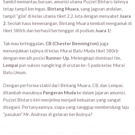
Sambil memantau buruan, amunisi utama Puzzel Bintaro lainnya
tetap tampil beringas.
Bintang Muara
, sang jagoan andalan,
tampil “gila” di kelas utama tiket 2,2 Juta dengan menyabet
Juara
2
. Seolah haus kemenangan, Bintang Muara kembali mengamuk di
tiket 580rb dan berhasil bertengger di podium
Juara 1
!
Tak mau ketinggalan,
CB (Chester Bennington)
juga
menunjukkan tajinya di kelas Murai Batu Muda tiket 580rb
dengan meraih posisi
Runner-Up
. Melengkapi dominasi tim,
Lempai
pun sukses nangkring di urutan ke-5 pada kelas Murai
Batu Umum.
Dengan performa stabil dari Bintang Muara, CB, dan Lempai,
ditambah masuknya
Pangeran Muda
ke dalam jajaran amunisi,
Puzzel Bintaro kini menjelma menjadi kekuatan yang sangat
disegani. Pertanyaannya, siapa yang sanggup membendung laju
“pasukan” Mr. Andreas di gelaran berikutnya?