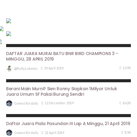
HASIL LOMBA
DAFTAR JUARA MURAI BATU BNR BIRD CHAMPIONS 3 –
MINGGU, 28 APRIL 2019
12.9K
29 April 2019
@rully.lukman
BERITA UTAMA
PROFILE
Berani Main Murni? Sien Ronny Siapkan 1Milyar Untuk
Juara Umum SF Pakai Burung Sendiri
8.62K
12 December 2019
Gomez Birdaily
ARTIKEL PIALA PASUNDAN III
HASIL LOMBA
Daftar Juara Piala Pasundan III Lap A Minggu, 21 April 2019
8.5K
21 April 2019
Gomez Birdaily