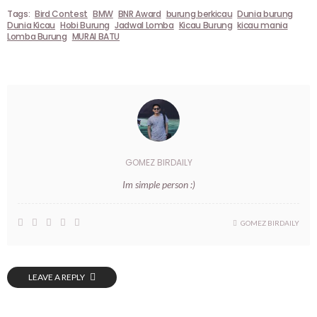
Tags:
Bird Contest
BMW
BNR Award
burung berkicau
Dunia burung
Dunia Kicau
Hobi Burung
Jadwal Lomba
Kicau Burung
kicau mania
Lomba Burung
MURAI BATU
GOMEZ BIRDAILY
Im simple person :)
GOMEZ BIRDAILY
LEAVE A REPLY