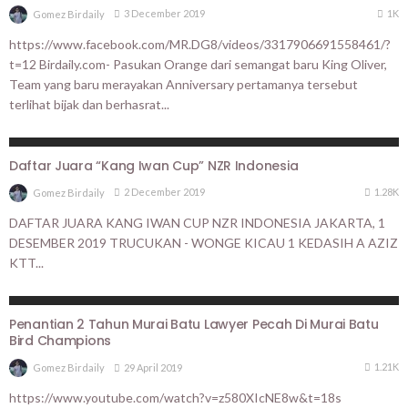
1K
3 December 2019
Gomez Birdaily
https://www.facebook.com/MR.DG8/videos/3317906691558461/?
t=12 Birdaily.com- Pasukan Orange dari semangat baru King Oliver,
Team yang baru merayakan Anniversary pertamanya tersebut
terlihat bijak dan berhasrat...
BERITA UTAMA
HASIL LOMBA
Daftar Juara “Kang Iwan Cup” NZR Indonesia
1.28K
2 December 2019
Gomez Birdaily
DAFTAR JUARA KANG IWAN CUP NZR INDONESIA JAKARTA, 1
DESEMBER 2019 TRUCUKAN - WONGE KICAU 1 KEDASIH A AZIZ
KTT...
BERITA UTAMA
PROFILE
Penantian 2 Tahun Murai Batu Lawyer Pecah Di Murai Batu
Bird Champions
1.21K
29 April 2019
Gomez Birdaily
https://www.youtube.com/watch?v=z580XIcNE8w&t=18s