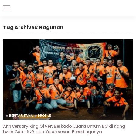
Tag Archives: Ragunan
BERITA UTAMA
PROFILE
Anniversary King Oliver, Berkado Juara Umum BC di Kang
Iwan Cup I NzR dan Kesuksesan Breedinganya