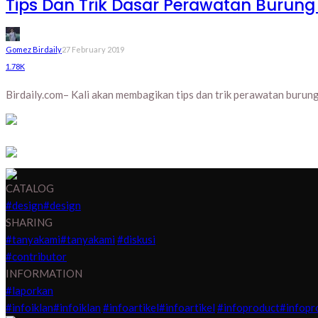
Tips Dan Trik Dasar Perawatan Burung 
Gomez Birdaily
27 February 2019
1.78K
Birdaily.com– Kali akan membagikan tips dan trik perawatan burung 
CATALOG
#design
#design
SHARING
#tanyakami
#tanyakami
#diskusi
#contributor
INFORMATION
#laporkan
#infoiklan
#infoiklan
#infoartikel
#infoartikel
#infoproduct
#infopr